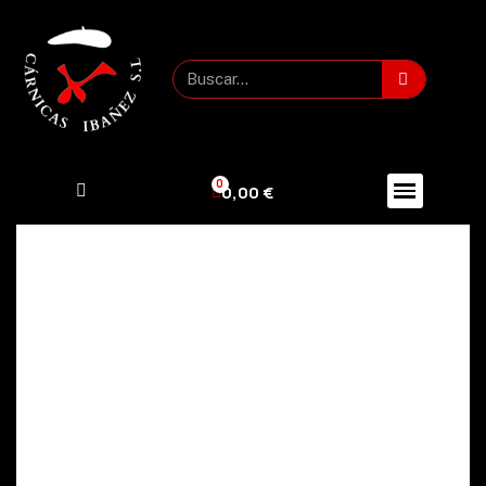
0,00 €
Políticas de Cookies
Bienvenido/a a la Política de Cookies de
Cárnicas Ibáñez. Esta política describe cómo
utilizamos cookies y tecnologías similares en
nuestra página web [carniceriaibañez.com]. Al
utilizar nuestros servicios, usted acepta el uso
de cookies de acuerdo con esta Política de
Cookies.
1. Definición de Cookies