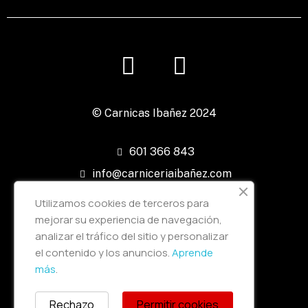
© Carnicas Ibañez 2024
601 366 843
info@carniceriaibañez.com
Av. del País Valencià, nº72, bajo,
Utilizamos cookies de terceros para
12200 Onda, Castellón
mejorar su experiencia de navegación,
analizar el tráfico del sitio y personalizar
Aviso Legal
el contenido y los anuncios.
Aprende
Política de Privacidad
más
.
Accesibilidad
Rechazo
Permitir cookies
Política de cookies